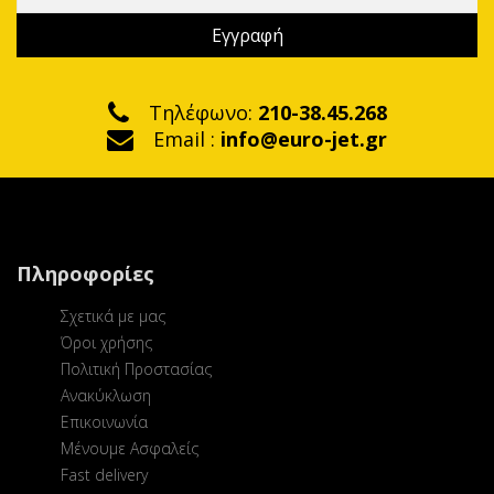
Τηλέφωνο:
210-38.45.268
Email :
info@euro-jet.gr
Πληροφορίες
Σχετικά με μας
Όροι χρήσης
Πολιτική Προστασίας
Ανακύκλωση
Επικοινωνία
Μένουμε Ασφαλείς
Fast delivery