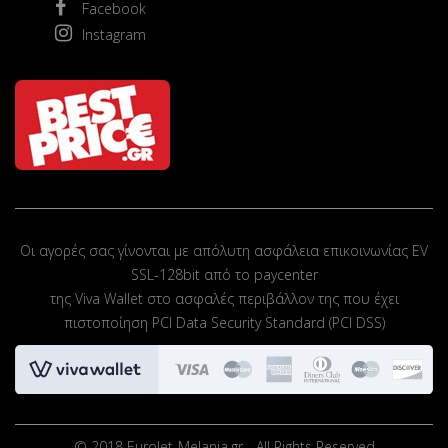
Facebook
Instagram
Οι αγορές σας γίνονται με απόλυτη ασφάλεια επικοινωνίας EV
SSL-128bit από το paycenter
της Viva Wallet στο ασφαλές περιβάλλον της που έχει
πιστοποίηση PCI Data Security Standard (PCI DSS)
© 2018 EuroJet-Melania.gr - All Rights Reserved