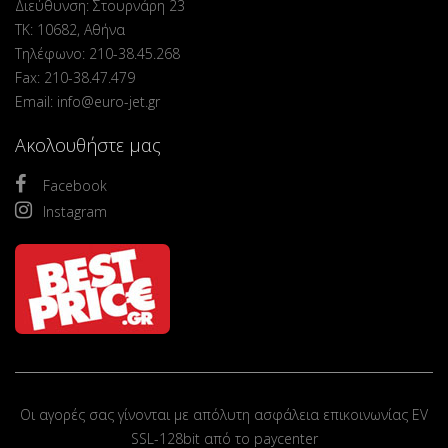
Διεύθυνση: Στουρνάρη 23
ΤΚ: 10682, Αθήνα
Τηλέφωνο: 210-38.45.268
Fax: 210-38.47.479
Email: info@euro-jet.gr
Ακολουθήστε μας
Facebook
Instagram
Οι αγορές σας γίνονται με απόλυτη ασφάλεια επικοινωνίας EV
SSL-128bit από το paycenter