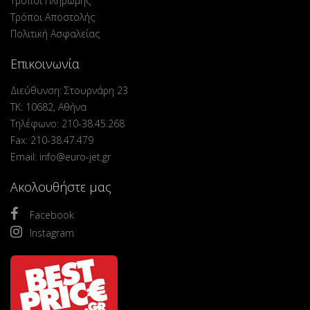
Τρόποι Πληρωμής
Τρόποι Αποστολής
Πολιτική Ασφαλείας
Επικοινωνία
Διεύθυνση: Στουρνάρη 23
ΤΚ: 10682, Αθήνα
Τηλέφωνο: 210-38.45.268
Fax: 210-38.47.479
Email: info@euro-jet.gr
Ακολουθήστε μας
Facebook
Instagram