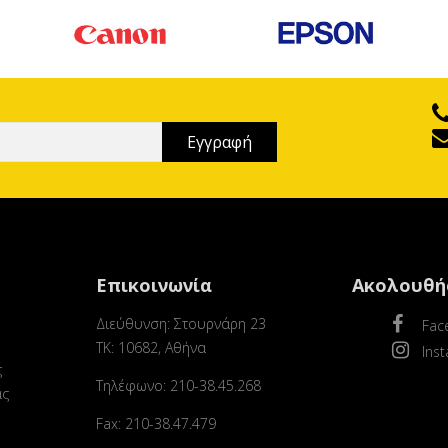
Επικοινωνία
Ακολουθή
Διεύθυνση: Στουρνάρη 23
Fac
ΤΚ: 10682, Αθήνα
Ins
ς
Τηλέφωνο: 210-38.45.268
ας
Fax: 210-38.47.479