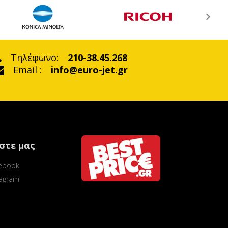
Τηλέφωνο:
210-38.45.268
Email :
info@euro-jet.gr
στε μας
ebook
tagram