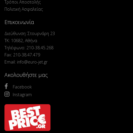
Τρόποι Αποστολής
Πολιτική Ασφαλείας
Επικοινωνία
Διεύθυνση: Στουρνάρη 23
ΤΚ: 10682, Αθήνα
Τηλέφωνο: 210-38.45.268
Fax: 210-38.47.479
Email: info@euro-jet.gr
Ακολουθήστε μας
Facebook
Instagram