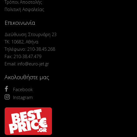
Τρόποι Αποστολής
Πολιτική Ασφαλείας
Επικοινωνία
Διεύθυνση: Στουρνάρη 23
ΤΚ: 10682, Αθήνα
Τηλέφωνο: 210-38.45.268
Fax: 210-38.47.479
Email: info@euro-jet.gr
Ακολουθήστε μας
Facebook
Instagram