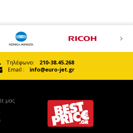
Τηλέφωνο:
210-38.45.268
Email :
info@euro-jet.gr
τε μας
k
m