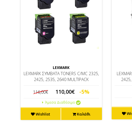
LEXMARK
LEXMARK ΣΥΜΒΑΤΑ TONERS C/MC 2325,
LEXMAR
2425, 2535, 2640 MULTIPACK
2425,
110,00€
-5%
116,00€
Άμεσα Διαθέσιμο
Wis
Wishlist
Καλάθι