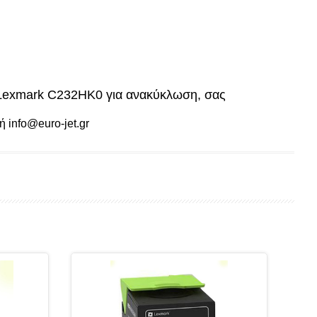
υ Lexmark C232HK0 για ανακύκλωση, σας
ή info@euro-jet.gr