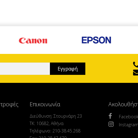
στροφές
Επικοινωνία
Ακολουθήσ
Διεύθυνση: Στουρνάρη 23
Faceboo
ΤΚ: 10682, Αθήνα
Instagra
Τηλέφωνο: 210-38.45.268