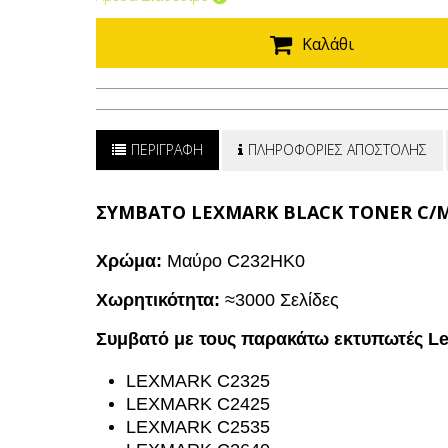
Καλάθι
ΠΕΡΙΓΡΑΦΗ
ΠΛΗΡΟΦΟΡΙΕΣ ΑΠΟΣΤΟΛΗΣ
ΣΥΜΒΑΤΟ
LEXMARK BLACK TONER C/MC 
Χρώμα:
Μαύρο
C232HK0
Χωρητικότητα:
≈3000 Σελίδες
Συμβατό με τους παρακάτω εκτυπωτές L
LEXMARK C2325
LEXMARK C2425
LEXMARK C2535