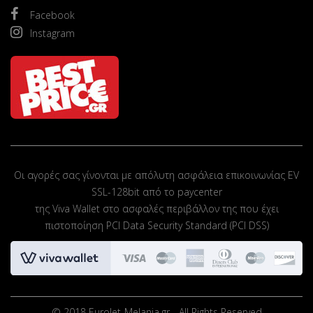
Facebook
Instagram
Οι αγορές σας γίνονται με απόλυτη ασφάλεια επικοινωνίας EV
SSL-128bit από το paycenter
της Viva Wallet στο ασφαλές περιβάλλον της που έχει
πιστοποίηση PCI Data Security Standard (PCI DSS)
© 2018 EuroJet-Melania.gr - All Rights Reserved