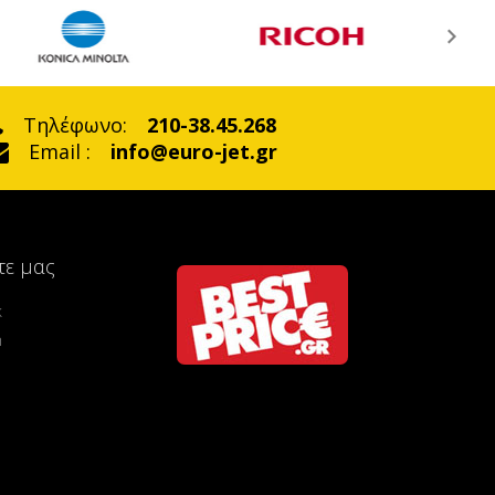
Τηλέφωνο:
210-38.45.268
Email :
info@euro-jet.gr
τε μας
k
m