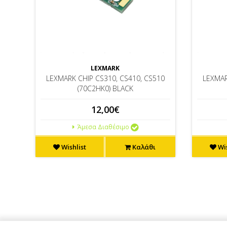
LEXMARK
LEXMARK CHIP CS310, CS410, CS510
LEXMAR
(70C2HK0) BLACK
12,00€
Άμεσα Διαθέσιμο
Wishlist
Καλάθι
Wis