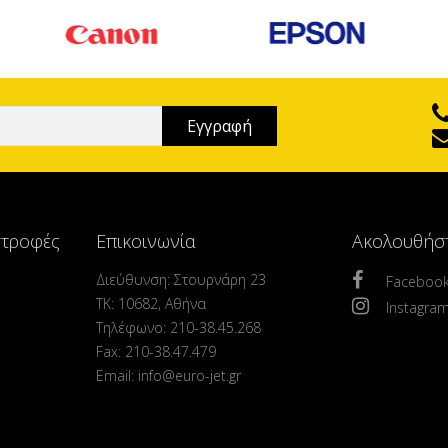
στροφές
Επικοινωνία
Ακολουθήσ
Διεύθυνση: Στουρνάρη 23
Faceboo
ΤΚ: 10682, Αθήνα
Instagra
Τηλέφωνο: 210-38.45.268
Fax: 210-38.47.479
Email: info@euro-jet.gr