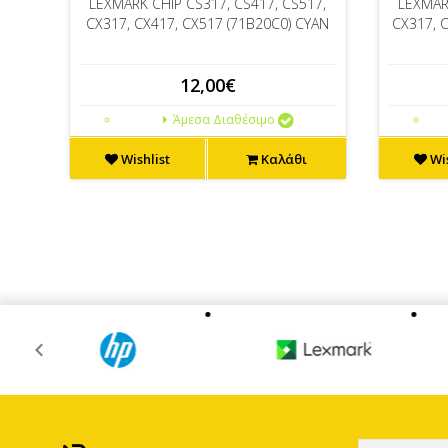
LEXMARK CHIP CS317, CS417, CS517,
LEXMAR
CX317, CX417, CX517 (71B20C0) CYAN
CX317, 
12,00€
Άμεσα Διαθέσιμο
Wishlist
Καλάθι
Wis