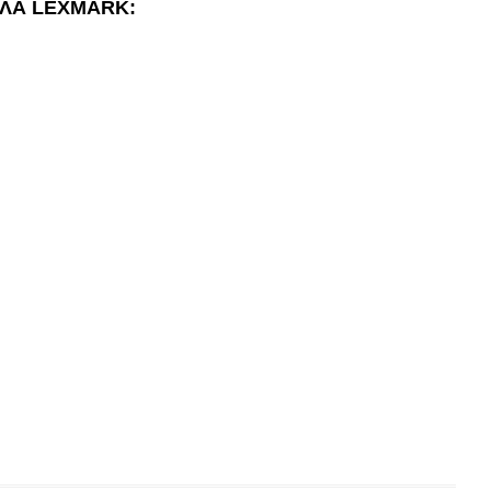
ΕΛΑ LEXMARK: