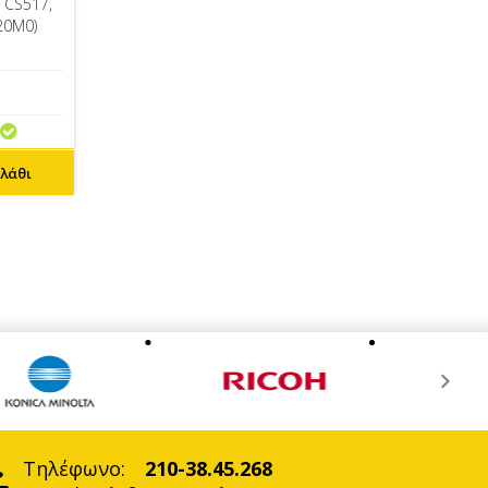
 CS517,
20M0)
λάθι
Τηλέφωνο:
210-38.45.268