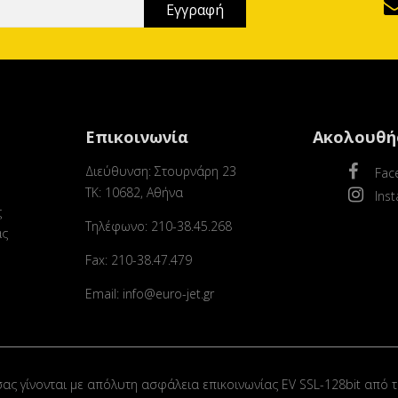
Επικοινωνία
Ακολουθή
Διεύθυνση: Στουρνάρη 23
Fac
ΤΚ: 10682, Αθήνα
Ins
ς
Τηλέφωνο: 210-38.45.268
ας
Fax: 210-38.47.479
Email: info@euro-jet.gr
σας γίνονται με απόλυτη ασφάλεια επικοινωνίας EV SSL-128bit από τ