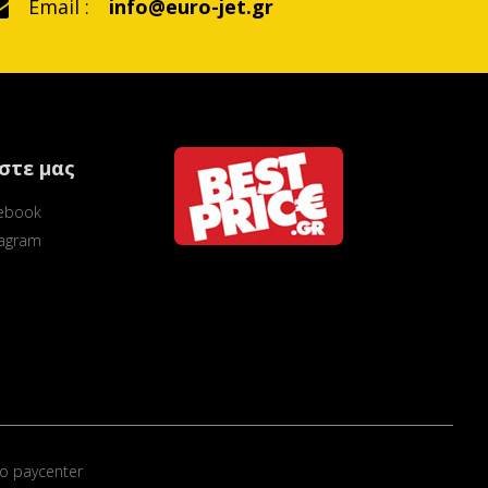
Email :
info@euro-jet.gr
στε μας
ebook
tagram
ο paycenter