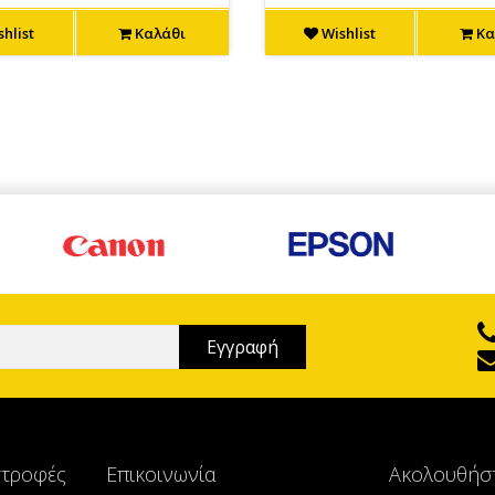
hlist
Καλάθι
Wishlist
Κα
στροφές
Επικοινωνία
Ακολουθήσ