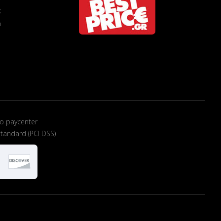
k
m
ο paycenter
tandard (PCI DSS)