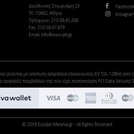
Διεύθυνση: Στουρνάρη 23
Faceboo
ΤΚ: 10682, Αθήνα
Instagra
Τηλέφωνο: 210-38.45.268
Fax: 210-38.47.479
Email: info@euro-jet.gr
σας γίνονται με απόλυτη ασφάλεια επικοινωνίας EV SSL-128bit από τ
στο ασφαλές περιβάλλον της που έχει πιστοποίηση PCI Data Security S
© 2018 EuroJet-Melania.gr - All Rights Reserved