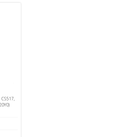
 CS517,
20Y0)