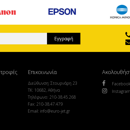
στροφές
Επικοινωνία
Ακολουθήσ
Διεύθυνση: Στουρνάρη 23
Faceboo
ΤΚ: 10682, Αθήνα
Instagra
Τηλέφωνο: 210-38.45.268
Fax: 210-38.47.479
Email: info@euro-jet.gr