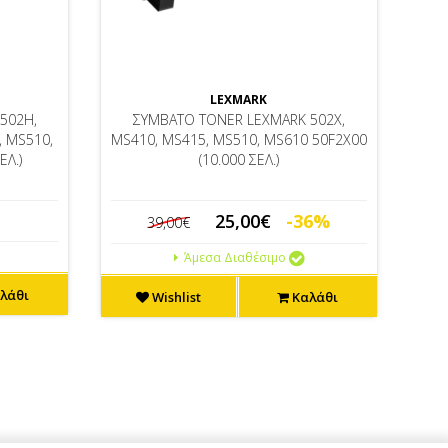
LEXMARK
502H,
ΣΥΜΒΑΤΟ TONER LEXMARK 502X,
, MS510,
MS410, MS415, MS510, MS610 50F2X00
ΕΛ.)
(10.000 ΣΕΛ.)
25,00€
-36%
39,00€
Άμεσα Διαθέσιμο
λάθι
Wishlist
Καλάθι