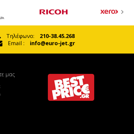
Τηλέφωνο:
210-38.45.268
Email :
info@euro-jet.gr
τε μας
k
m