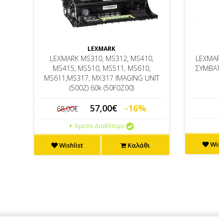
LEXMARK
LEXMARK MS310, MS312, MS410,
LEXMAR
MS415, MS510, MS511, MS610,
ΣΥΜΒΑΤ
MS611,MS317, MX317 IMAGING UNIT
(500Z) 60k (50F0Z00)
57,00€
-16%
68,00€
Άμεσα Διαθέσιμο
Wis
Wishlist
Καλάθι