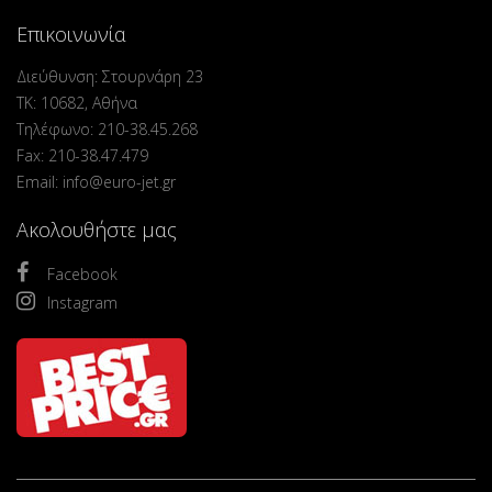
Επικοινωνία
Διεύθυνση: Στουρνάρη 23
ΤΚ: 10682, Αθήνα
Τηλέφωνο: 210-38.45.268
Fax: 210-38.47.479
Email: info@euro-jet.gr
Ακολουθήστε μας
Facebook
Instagram