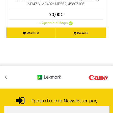
MB472/ MB492/ MB562, 45807106
30,00€
Άμεσα Διαθέσιμο
Wishlist
Καλάθι
Γραφτείτε στο Newsletter μας