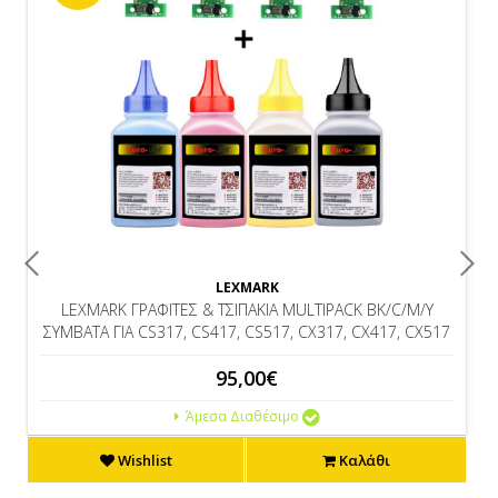
LEXMARK
LEXMARK ΓΡΑΦΙΤΕΣ & ΤΣΙΠΑΚΙΑ MULTIPACK BK/C/M/Y
ΣΥΜΒΑΤΑ ΓΙΑ CS317, CS417, CS517, CX317, CX417, CX517
95,00€
Άμεσα Διαθέσιμο
Wishlist
Καλάθι