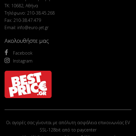
ΤΚ: 10682, Αθήνα
Τηλέφωνο: 210-38.45.268
Fax: 210-38.47.479
Email: info@euro-jet.gr
Ακολουθήστε μας
Facebook
Instagram
Οι αγορές σας γίνονται με απόλυτη ασφάλεια επικοινωνίας EV
SSL-128bit από το paycenter