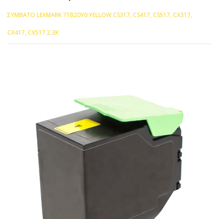
ΣΥΜΒΑΤΟ LEXMARK 71B20Y0 YELLOW CS317, CS417, CS517, CX317,
CX417, CX517 2.3K