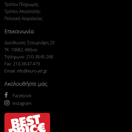
Τρόποι Πληρωμής
Τρόποι Αποστολής
Πολιτική Ασφαλείας
Επικοινωνία
Διεύθυνση: Στουρνάρη 23
ΤΚ: 10682, Αθήνα
Τηλέφωνο: 210-38.45.268
Fax: 210-38.47.479
Email: info@euro-jet.gr
Ακολουθήστε μας
Facebook
Instagram