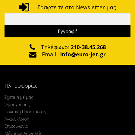
Γραφτείτε στο Newsletter μας
Τηλέφωνο:
210-38.45.268
Email :
info@euro-jet.gr
Πληροφορίες
Σχετικά με μας
Όροι χρήσης
Πολιτική Προστασίας
Ανακύκλωση
Επικοινωνία
Μένουμε Ασφαλείς