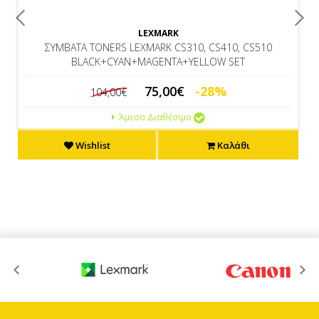
LEXMARK
ΣΥΜΒΑΤΑ TONERS LEXMARK CS310, CS410, CS510
BLACK+CYAN+MAGENTA+YELLOW SET
75,00€
-28%
104,00€
Άμεσα Διαθέσιμο
Wishlist
Καλάθι