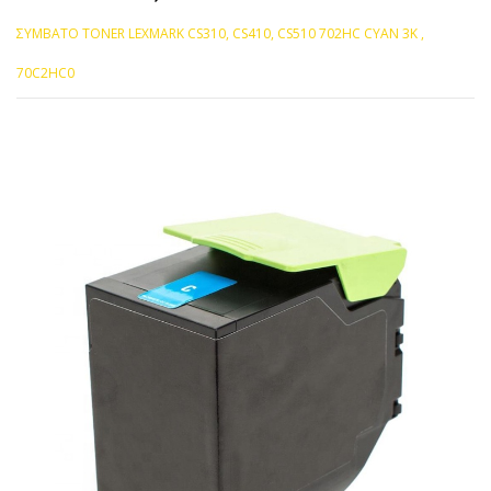
ΣΥΜΒΑΤΟ TONER LEXMARK CS310, CS410, CS510 702HC CYAN 3K ,
70C2HC0