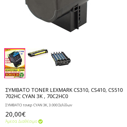
ΣΥΜΒΑΤΟ TONER LEXMARK CS310, CS410, CS510
702HC CYAN 3K , 70C2HC0
ΣΥΜΒΑΤΟ τονερ CYAN 3K, 3.000 Σελίδων
20,00€
Άμεσα Διαθέσιμο