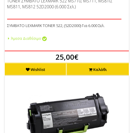
TONER ΣΥΜΒΑΤΟ LEXMARK 522 MS710, MS711, MS810,
MS811, MS812 52D2000 (6.000 Σελ.)
ΣΥΜΒΑΤΟ LEXMARK TONER 522, (52D2000) Για 6.000 Σελ.
Άμεσα Διαθέσιμο
25,00€
Wishlist
Καλάθι