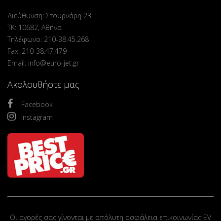
Διεύθυνση: Στουρνάρη 23
ΤΚ: 10682, Αθήνα
Τηλέφωνο: 210-38.45.268
Fax: 210-38.47.479
Email: info@euro-jet.gr
Ακολουθήστε μας
Facebook
Instagram
Οι αγορές σας γίνονται με απόλυτη ασφάλεια επικοινωνίας EV