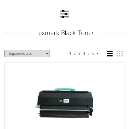
Lexmark Black Toner
1
2
3
4
5
6