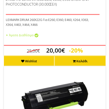
PHOTOCONDUCTOR (30.000ΣΕΛ)
LEXMARK DRUM 260X22G Για E260, E360, E460, X264, X363,
X364, X463, X464, X466
Άμεσα Διαθέσιμο
20,00€
-20%
25,00€
Wishlist
Καλάθι