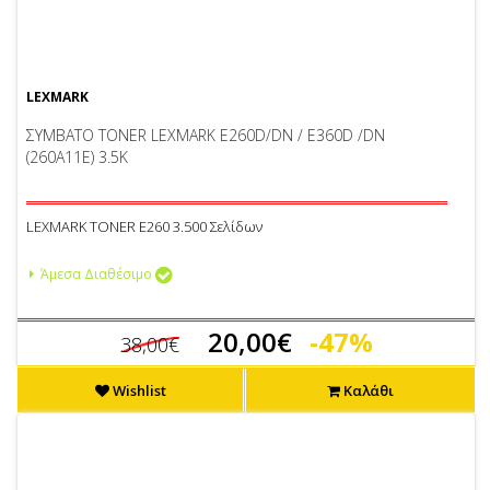
LEXMARK
ΣΥΜΒΑΤΟ TONER LEXMARK E260D/DN / E360D /DN
(260A11E) 3.5K
LEXMARK TONER E260 3.500 Σελίδων
Άμεσα Διαθέσιμο
20,00€
-47%
38,00€
Wishlist
Καλάθι