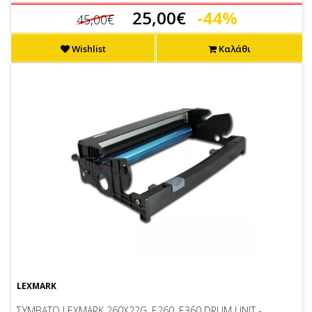
25,00€
-44%
45,00€
Wishlist
Καλάθι
LEXMARK
ΣΥΜΒΑΤΟ LEXMARK 260X22G, E260, E360 DRUM UNIT -