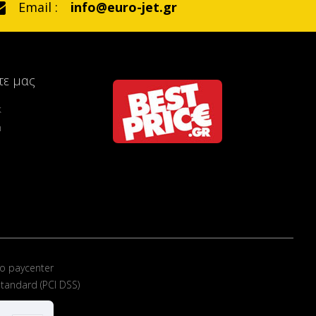
Email :
info@euro-jet.gr
τε μας
k
m
ο paycenter
tandard (PCI DSS)