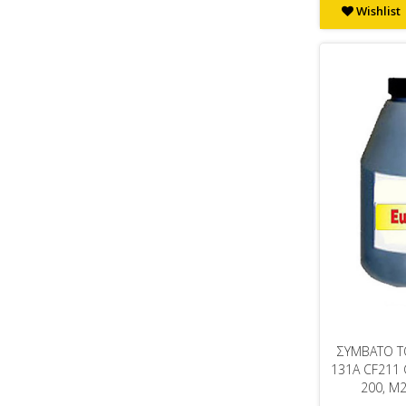
Wishlist
ΣΥΜΒΑΤΟ T
131A CF211 
200, M