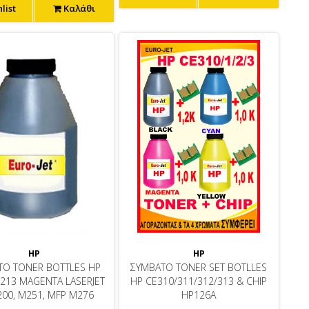
list
Καλάθι
HP
HP
ΤΟ TONER BOTTLES HP
ΣΥΜΒΑΤΟ TONER SET BOTLLES
F213 MAGENTA LASERJET
HP CE310/311/312/313 & CHIP
200, M251, MFP M276
HP126A