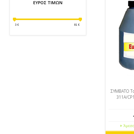
ΕΥΡΟΣ ΤΙΜΩΝ
3
€
81
€
ΣΥΜΒΑΤΟ To
311A/CP
Άμεσα