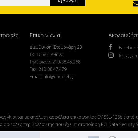
στροφές
Επικοινωνία
Ακολουθήσ
Διεύθυνση: Στουρνάρη 23
Faceboo
ΤΚ: 10682, Αθήνα
Instagra
Τηλέφωνο: 210-38.45.268
Fax: 210-38.47.479
Email: info@euro-jet.gr
σας γίνονται με απόλυτη ασφάλεια επικοινωνίας EV SSL-128bit από τ
στο ασφαλές περιβάλλον της που έχει πιστοποίηση PCI Data Security S