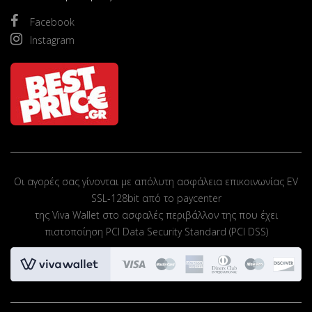
Facebook
Instagram
Οι αγορές σας γίνονται με απόλυτη ασφάλεια επικοινωνίας EV
SSL-128bit από το paycenter
της Viva Wallet στο ασφαλές περιβάλλον της που έχει
πιστοποίηση PCI Data Security Standard (PCI DSS)