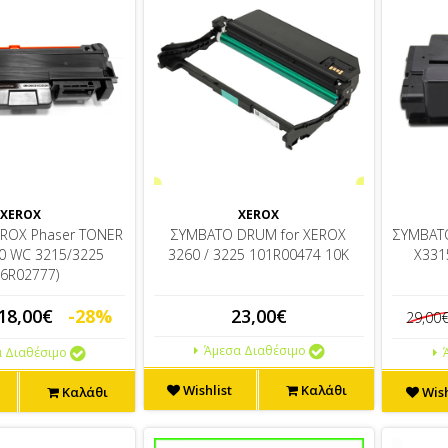
XEROX
XEROX
ROX Phaser TONER
ΣΥΜΒΑΤΟ DRUM for XEROX
ΣΥΜΒΑΤΟ
0 WC 3215/3225
3260 / 3225 101R00474 10K
X331
06R02777)
18,00€
-28%
23,00€
29,00
Άμεσα Διαθέσιμο
 Διαθέσιμο
Ά
Wishlist
Καλάθι
Καλάθι
Wish