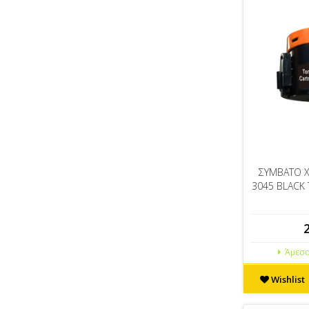
ΣΥΜΒΑΤΟ X
3045 BLACK 
Άμεσα
Wishlist