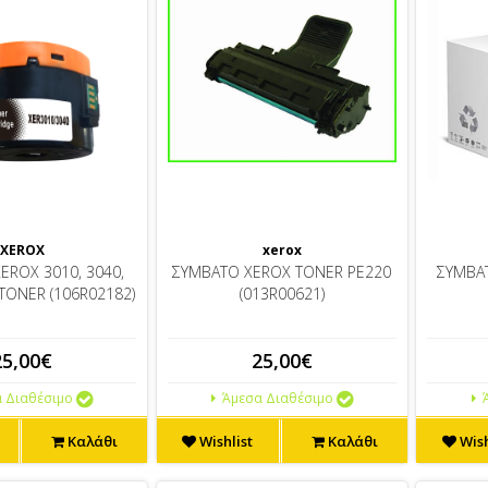
XEROX
xerox
EROX 3010, 3040,
ΣΥΜΒΑΤΟ XEROX TONER PE220
ΣΥΜΒΑ
TONER (106R02182)
(013R00621)
25,00€
25,00€
 Διαθέσιμο
Άμεσα Διαθέσιμο
Ά
Καλάθι
Wishlist
Καλάθι
Wish