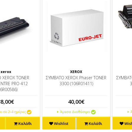
xerox
XEROX
 XEROX TONER
ΣΥΜΒΑΤΟ XEROX Phaser TONER
ΣΥΜΒΑΤ
NTRE PRO 412
3300 (106R01411)
3
06R00586)
38,00€
40,00€
 σε 2-4 ημέρες
Άμεσα Διαθέσιμο
Ά
Καλάθι
Wishlist
Καλάθι
Wish