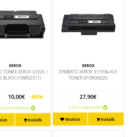
XEROX
XEROX
 TONER XEROX X3325 /
ΣΥΜΒΑΤΟ XEROX 3119 BLACK
5 BLACK (106R02311)
TONER (013R00625)
10,00€
-66%
27,90€
€
Προ-παραγγελία
μεσα Διαθέσιμο
Wishlist
Καλάθι
list
Καλάθι