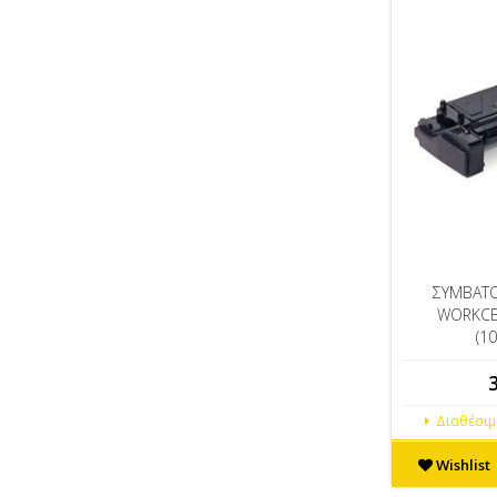
ΣΥΜΒΑΤΟ
WORKCE
(1
Διαθέσιμο
Wishlist