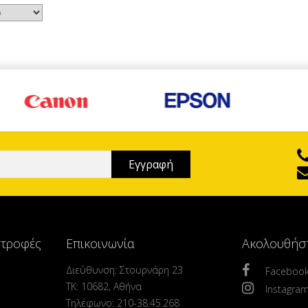
στροφές
Επικοινωνία
Ακολουθήσ
Διεύθυνση: Στουρνάρη 23
Faceboo
ΤΚ: 10682, Αθήνα
Instagra
Τηλέφωνο: 210-38.45.268