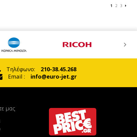
1
2
3
Τηλέφωνο:
210-38.45.268
Email :
info@euro-jet.gr
τε μας
k
m