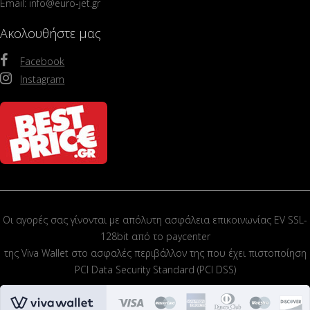
Email: info@euro-jet.gr
Ακολουθήστε μας
Facebook
Instagram
Οι αγορές σας γίνονται με απόλυτη ασφάλεια επικοινωνίας EV SSL-
128bit από το paycenter
της Viva Wallet στο ασφαλές περιβάλλον της που έχει πιστοποίηση
PCI Data Security Standard (PCI DSS)