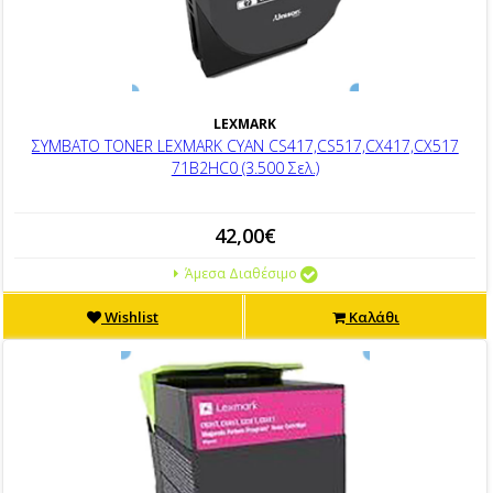
LEXMARK
ΣΥΜΒΑΤΟ TONER LEXMARK CYAN CS417,CS517,CX417,CX517
71B2HC0 (3.500 Σελ.)
42,00€
Άμεσα Διαθέσιμο
Wishlist
Καλάθι