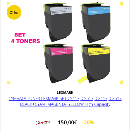
Offer
LEXMARK
ΣΥΜΒΑΤA TONER LEXMARK SET CS417, CS517, CX417, CX517
BLACK+CYAN+MAGENTA+YELLOW High Capacity
150,00€
-20%
188,00€