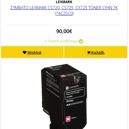
LEXMARK
ΣΥΜΒΑΤΟ LEXMARK CS720, CS725, CX725 TONER CYAN 7K
(74C2SC0)
90,00€
Άμεσα Διαθέσιμο
Wishlist
Καλάθι