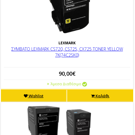
LEXMARK
ΣΥΜΒΑΤΟ LEXMARK CS720, CS725, CX725 TONER YELLOW
7K(74C2SK0)
90,00€
Άμεσα Διαθέσιμο
Wishlist
Καλάθι