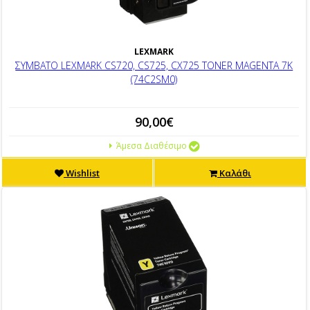
LEXMARK
ΣΥΜΒΑΤΟ LEXMARK CS720, CS725, CX725 TONER MAGENTA 7K
(74C2SM0)
90,00€
Άμεσα Διαθέσιμο
Wishlist
Καλάθι