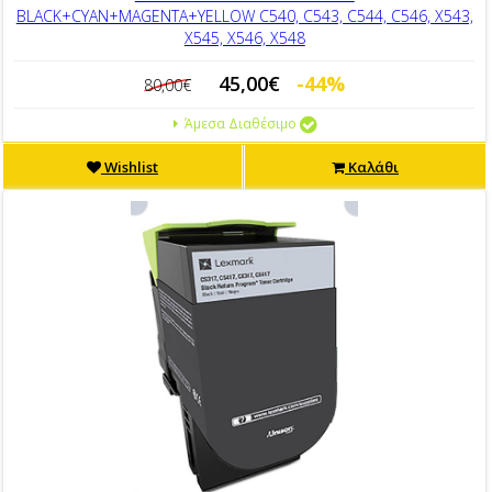
BLACK+CYAN+MAGENTA+YELLOW C540, C543, C544, C546, X543,
X545, X546, X548
45,00€
-44%
80,00€
Άμεσα Διαθέσιμο
Wishlist
Καλάθι