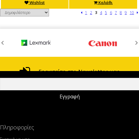
Wishlist
Καλάθι
1
2
3
4
5
6
7
8
9
10
Γραφτείτε στο Newsletter μας
Τηλέφωνο:
210-38.45.268
Email :
info@euro-jet.gr
Πληροφορίες