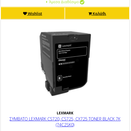
Άμεσα Διαθέσιμο
Wishlist
Καλάθι
LEXMARK
ΣΥΜΒΑΤΟ LEXMARK CS720, CS725, CX725 TONER BLACK 7K
(74C2SK0)