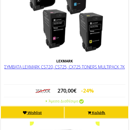
LEXMARK
ΣΥΜΒΑΤΑ LEXMARK CS720, CS725, CX725 TONERS MULTIPACK 7K
270,00€
-24%
355,00€
Άμεσα Διαθέσιμο
Wishlist
Καλάθι