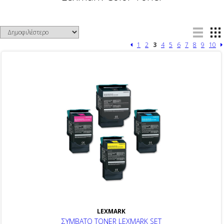
1
2
3
4
5
6
7
8
9
10
LEXMARK
ΣΥΜΒΑΤΟ TONER LEXMARK SET