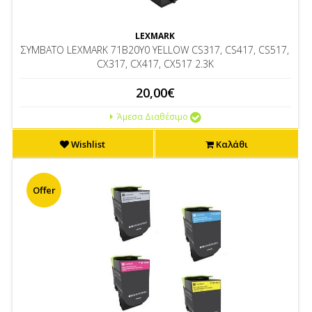
LEXMARK
ΣΥΜΒΑΤΟ LEXMARK 71B20Y0 YELLOW CS317, CS417, CS517,
CX317, CX417, CX517 2.3K
20,00€
Άμεσα Διαθέσιμο
Wishlist
Καλάθι
Offer