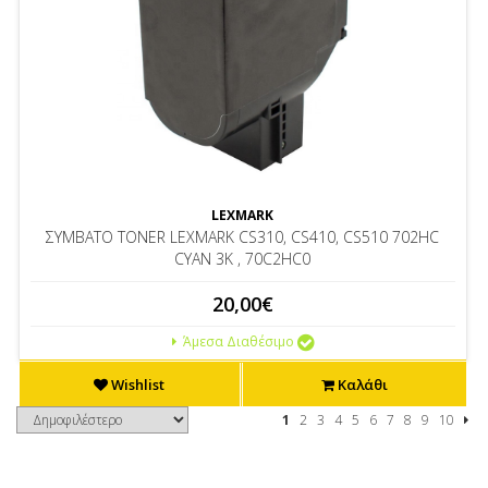
LEXMARK
ΣΥΜΒΑΤΟ TONER LEXMARK CS310, CS410, CS510 702HC
CYAN 3K , 70C2HC0
20,00€
Άμεσα Διαθέσιμο
Wishlist
Καλάθι
1
2
3
4
5
6
7
8
9
10