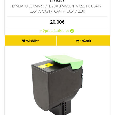
LEXMARK
ΣΥΜΒΑΤΟ LEXMARK 71B20M0 MAGENTA CS317, CS417,
CS517, CX317, CX417, CX517 2.3K
20,00€
Άμεσα Διαθέσιμο
Wishlist
Καλάθι