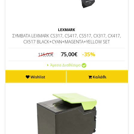
LEXMARK
ΣΥΜΒΑΤΑ LEXMARK CS317, CS417, CS517, CX317, CX417,
CX517 BLACK+CYAN+MAGENTA+YELLOW SET
75,00€
-35%
115,00€
Άμεσα Διαθέσιμο
Wishlist
Καλάθι