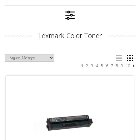
Lexmark Color Toner
1
2
3
4
5
6
7
8
9
10