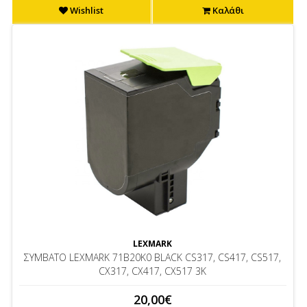
Wishlist
Καλάθι
LEXMARK
ΣΥΜΒΑΤΟ LEXMARK 71B20K0 BLACK CS317, CS417, CS517,
CX317, CX417, CX517 3K
20,00€