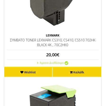
LEXMARK
ΣΥΜΒΑΤΟ TONER LEXMARK CS310, CS410, CS510 702HK
BLACK 4K , 70C2HK0
20,00€
Άμεσα Διαθέσιμο
Wishlist
Καλάθι