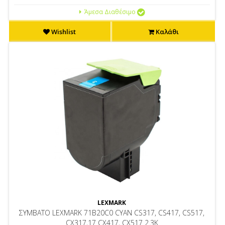
Άμεσα Διαθέσιμο
Wishlist
Καλάθι
LEXMARK
ΣΥΜΒΑΤΟ LEXMARK 71B20C0 CYAN CS317, CS417, CS517,
CX317,17 CX417, CX517 2.3K