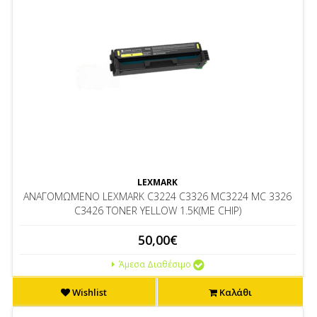
LEXMARK
ΑΝΑΓΟΜΩΜΕΝΟ LEXMARK C3224 C3326 MC3224 MC 3326
C3426 TONER YELLOW 1.5K(ΜΕ CHIP)
50,00€
Άμεσα Διαθέσιμο
Wishlist
Καλάθι