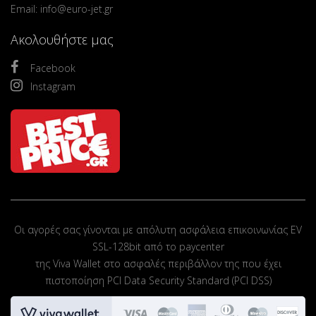
Email: info@euro-jet.gr
Ακολουθήστε μας
Facebook
Instagram
Οι αγορές σας γίνονται με απόλυτη ασφάλεια επικοινωνίας EV
SSL-128bit από το paycenter
της Viva Wallet στο ασφαλές περιβάλλον της που έχει
πιστοποίηση PCI Data Security Standard (PCI DSS)