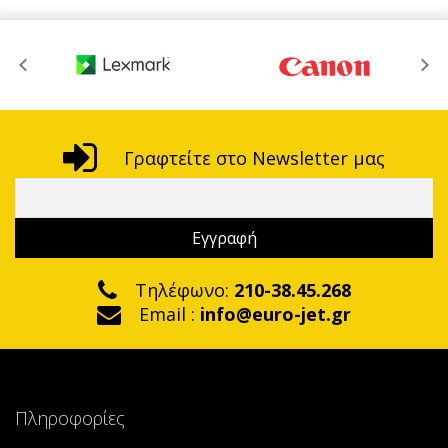
Γραφτείτε στο Newsletter μας
Τηλέφωνο:
210-38.45.268
Email :
info@euro-jet.gr
Πληροφορίες