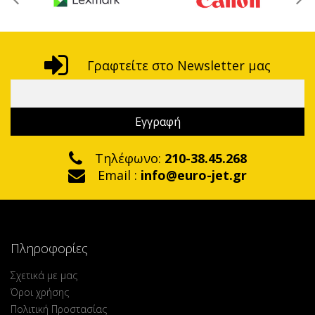
Γραφτείτε στο Newsletter μας
Τηλέφωνο:
210-38.45.268
Email :
info@euro-jet.gr
Πληροφορίες
Σχετικά με μας
Όροι χρήσης
Πολιτική Προστασίας