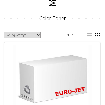
Color Toner
1
2
3