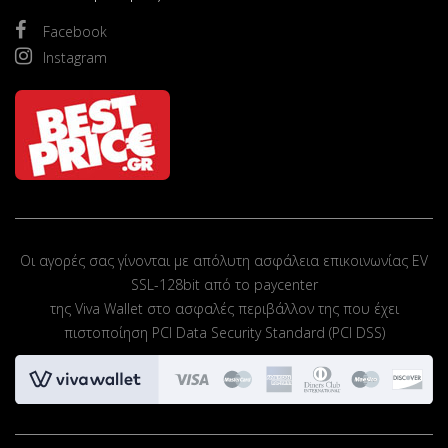
Facebook
Instagram
Οι αγορές σας γίνονται με απόλυτη ασφάλεια επικοινωνίας EV
SSL-128bit από το paycenter
της Viva Wallet στο ασφαλές περιβάλλον της που έχει
πιστοποίηση PCI Data Security Standard (PCI DSS)