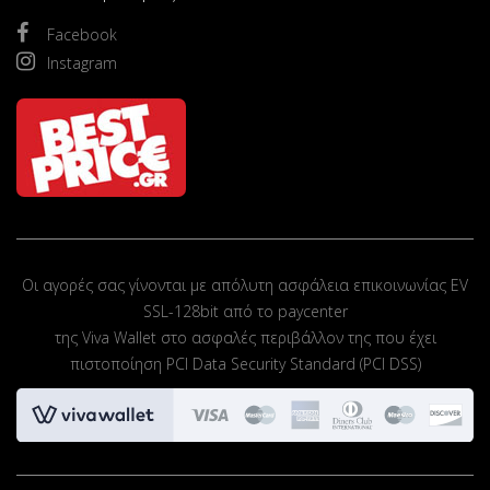
Facebook
Instagram
Οι αγορές σας γίνονται με απόλυτη ασφάλεια επικοινωνίας EV
SSL-128bit από το paycenter
της Viva Wallet στο ασφαλές περιβάλλον της που έχει
πιστοποίηση PCI Data Security Standard (PCI DSS)