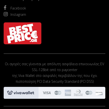
Facebook
Instagram
Οι αγορές σας γίνονται με απόλυτη ασφάλεια επικοινωνίας EV
SSL-128bit από το paycenter
της Viva Wallet στο ασφαλές περιβάλλον της που έχει
πιστοποίηση PCI Data Security Standard (PCI DSS)