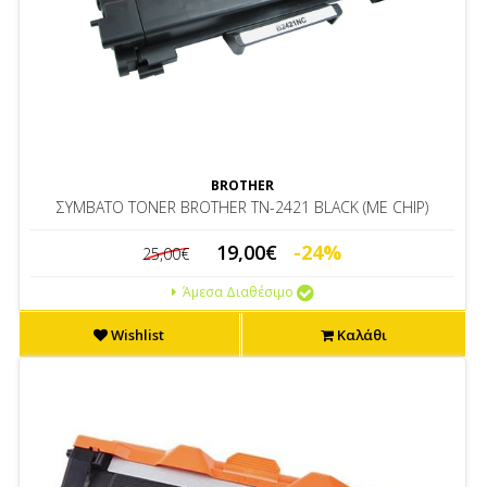
BROTHER
ΣΥΜBΑΤΟ TONER BROTHER ΤΝ-2421 ΒLACK (ΜΕ CHIP)
19,00€
-24%
25,00€
Άμεσα Διαθέσιμο
Wishlist
Καλάθι