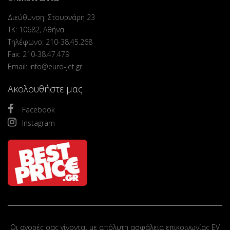
Διεύθυνση: Στουρνάρη 23
ΤΚ: 10682, Αθήνα
Τηλέφωνο: 210-38.45.268
Fax: 210-38.47.479
Email: info@euro-jet.gr
Ακολουθήστε μας
Facebook
Instagram
Οι αγορές σας γίνονται με απόλυτη ασφάλεια επικοινωνίας EV