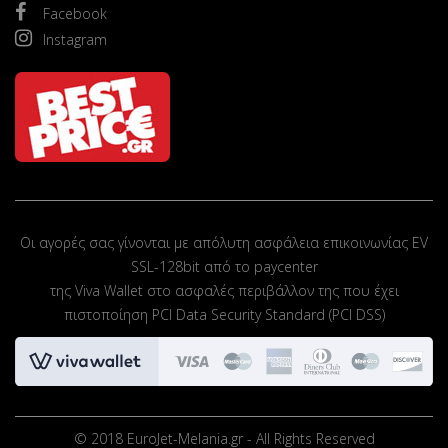
Facebook
Instagram
Οι αγορές σας γίνονται με απόλυτη ασφάλεια επικοινωνίας EV
SSL-128bit από το paycenter
της Viva Wallet στο ασφαλές περιβάλλον της που έχει
πιστοποίηση PCI Data Security Standard (PCI DSS)
© 2018 EuroJet-Melania.gr - All Rights Reserved