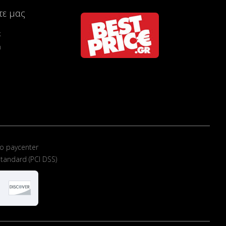
τε μας
k
m
ο paycenter
tandard (PCI DSS)