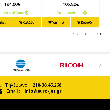
194,90€
105,80€
μεσα Διαθέσιμο
Άμεσα Διαθέσιμο
list
Καλάθι
Wishlist
Καλάθι
1
2
3
4
5
6
7
Τηλέφωνο:
210-38.45.268
Email :
info@euro-jet.gr