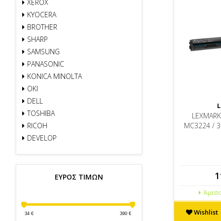
XEROX
KYOCERA
BROTHER
SHARP
SAMSUNG
PANASONIC
KONICA MINOLTA
OKI
DELL
L
TOSHIBA
LEXMARK 
RICOH
MC3224 / 
DEVELOP
1
ΕΥΡΟΣ ΤΙΜΩΝ
Άμεσα
Wishlist
34
€
390
€