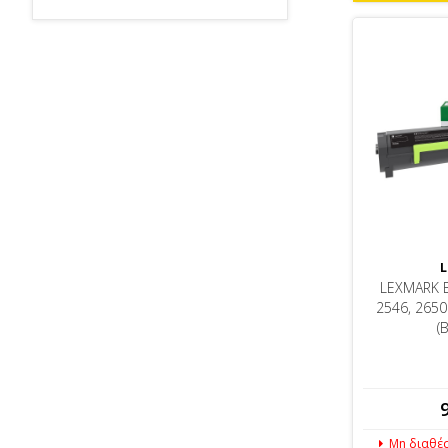
L
LEXMARK B
2546, 265
(
Μη διαθέ