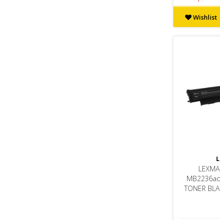
Wishlist
L
LEXMA
MB2236ad
TONER BLAC