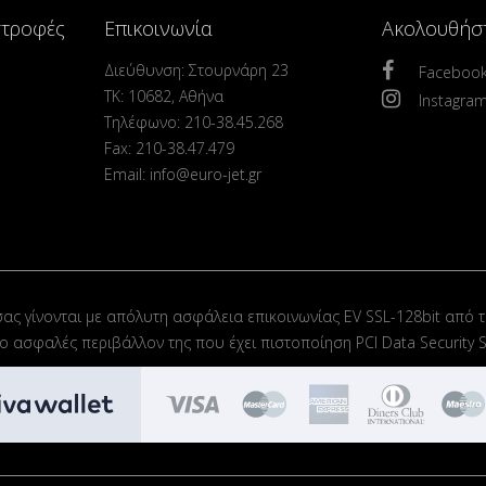
στροφές
Επικοινωνία
Ακολουθήσ
Διεύθυνση: Στουρνάρη 23
Faceboo
ΤΚ: 10682, Αθήνα
Instagra
Τηλέφωνο: 210-38.45.268
Fax: 210-38.47.479
Email: info@euro-jet.gr
σας γίνονται με απόλυτη ασφάλεια επικοινωνίας EV SSL-128bit από τ
στο ασφαλές περιβάλλον της που έχει πιστοποίηση PCI Data Security S