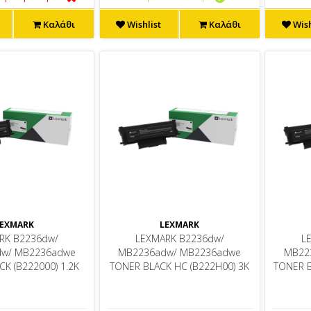
Καλάθι
Wishlist
Καλάθι
Wish
EXMARK
LEXMARK
RK B2236dw/
LEXMARK B2236dw/
L
w/ MB2236adwe
MB2236adw/ MB2236adwe
MB22
K (B222000) 1.2K
TONER BLACK HC (B222H00) 3K
TONER B