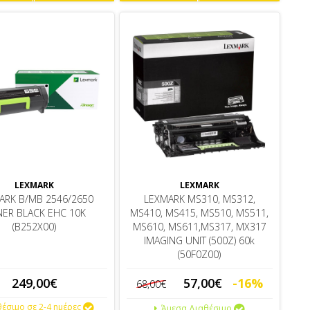
LEXMARK
LEXMARK
ARK B/MB 2546/2650
LEXMARK MS310, MS312,
ER BLACK EHC 10K
MS410, MS415, MS510, MS511,
(B252X00)
MS610, MS611,MS317, MX317
IMAGING UNIT (500Z) 60k
(50F0Z00)
249,00€
57,00€
-16%
68,00€
έσιμο σε 2-4 ημέρες
Άμεσα Διαθέσιμο