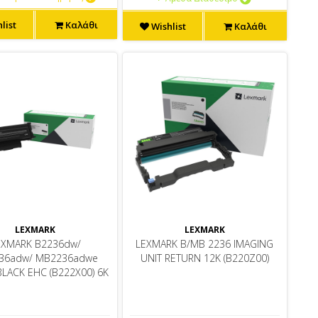
list
Καλάθι
Wishlist
Καλάθι
LEXMARK
LEXMARK
EXMARK B2236dw/
LEXMARK B/MB 2236 IMAGING
36adw/ MB2236adwe
UNIT RETURN 12K (B220Z00)
LACK EHC (B222X00) 6K