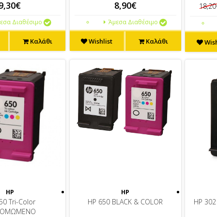
9,30€
8,90€
18,20
εσα Διαθέσιμο
Άμεσα Διαθέσιμο
Καλάθι
Wishlist
Καλάθι
Wish
HP
HP
50 Tri-Color
HP 650 BLACK & COLOR
HP 30
ΓΟΜΩΜΕΝΟ