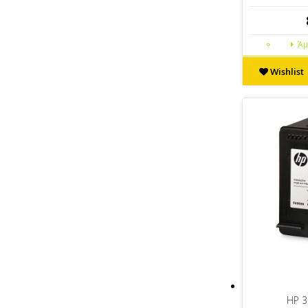
Άμ
Wishlist
HP 3