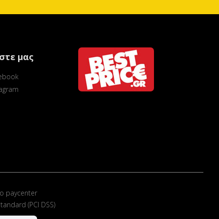
στε μας
ebook
tagram
ο paycenter
tandard (PCI DSS)