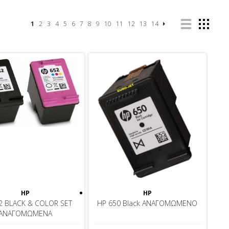
1
2
3
4
5
6
7
8
9
10
11
12
13
14
HP
HP
2 BLACK & COLOR SET
HP 650 Black ΑΝΑΓΟΜΩΜΕΝΟ
ΑΝΑΓΟΜΩΜΕΝΑ