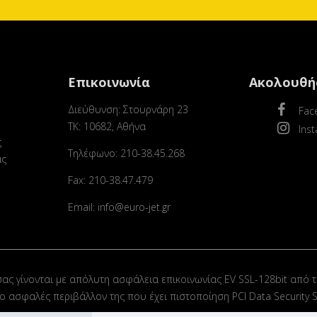
Επικοινωνία
Ακολουθή
Διεύθυνση: Στουρνάρη 23
Fac
ΤΚ: 10682, Αθήνα
Ins
ς
Τηλέφωνο: 210-38.45.268
ας
Fax: 210-38.47.479
Email: info@euro-jet.gr
σας γίνονται με απόλυτη ασφάλεια επικοινωνίας EV SSL-128bit από τ
στο ασφαλές περιβάλλον της που έχει πιστοποίηση PCI Data Security S