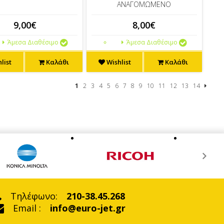
ΑΝΑΓΟΜΩΜΕΝΟ
9,00€
8,00€
Άμεσα Διαθέσιμο
Άμεσα Διαθέσιμο
list
Καλάθι
Wishlist
Καλάθι
1
2
3
4
5
6
7
8
9
10
11
12
13
14
Τηλέφωνο:
210-38.45.268
Email :
info@euro-jet.gr