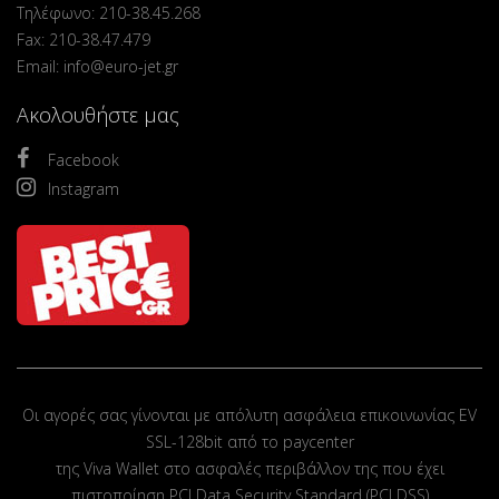
Τηλέφωνο: 210-38.45.268
Fax: 210-38.47.479
Email: info@euro-jet.gr
Ακολουθήστε μας
Facebook
Instagram
Οι αγορές σας γίνονται με απόλυτη ασφάλεια επικοινωνίας EV
SSL-128bit από το paycenter
της Viva Wallet στο ασφαλές περιβάλλον της που έχει
πιστοποίηση PCI Data Security Standard (PCI DSS)