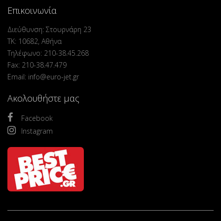
Επικοινωνία
Διεύθυνση: Στουρνάρη 23
ΤΚ: 10682, Αθήνα
Τηλέφωνο: 210-38.45.268
Fax: 210-38.47.479
Email: info@euro-jet.gr
Ακολουθήστε μας
Facebook
Instagram