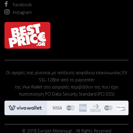
Facebook
Instagram
Οι αγορές σας γίνονται με απόλυτη ασφάλεια επικοινωνίας EV
SSL-128bit από το paycenter
της Viva Wallet στο ασφαλές περιβάλλον της που έχει
πιστοποίηση PCI Data Security Standard (PCI DSS)
© 2018 EuroJet-Melania.gr - All Rights Reserved