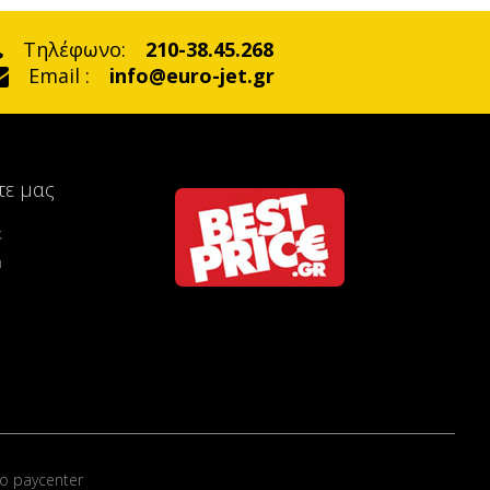
Τηλέφωνο:
210-38.45.268
Email :
info@euro-jet.gr
τε μας
k
m
ο paycenter