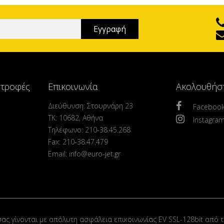
στροφές
Επικοινωνία
Ακολουθήσ
Διεύθυνση: Στουρνάρη 23
Faceboo
ΤΚ: 10682, Αθήνα
Instagra
Τηλέφωνο: 210-38.45.268
Fax: 210-38.47.479
Email: info@euro-jet.gr
σας γίνονται με απόλυτη ασφάλεια επικοινωνίας EV SSL-128bit από τ