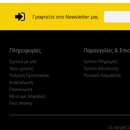
Γραφτείτε στο Newsletter μας
Πληροφορίες
Παραγγελίες & Επι
Σχετικά με μας
Τρόποι Πληρωμής
Όροι χρήσης
Τρόποι Αποστολής
Πολιτική Προστασίας
Πολιτική Ασφαλείας
Ανακύκλωση
Επικοινωνία
Μένουμε Ασφαλείς
Fast delivery
Οι αγορές 