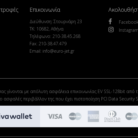
στροφές
Επικοινωνία
Ακολουθήσ
Διεύθυνση: Στουρνάρη 23
Faceboo
ΤΚ: 10682, Αθήνα
Instagra
Τηλέφωνο: 210-38.45.268
Fax: 210-38.47.479
Email: info@euro-jet.gr
σας γίνονται με απόλυτη ασφάλεια επικοινωνίας EV SSL-128bit από τ
στο ασφαλές περιβάλλον της που έχει πιστοποίηση PCI Data Security S