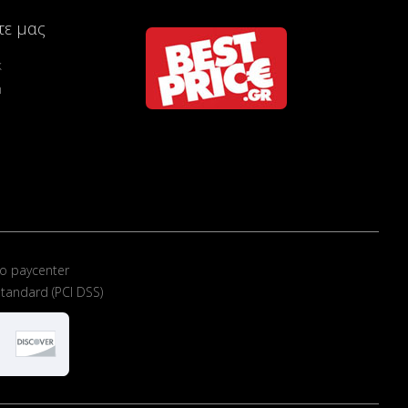
τε μας
k
m
ο paycenter
tandard (PCI DSS)