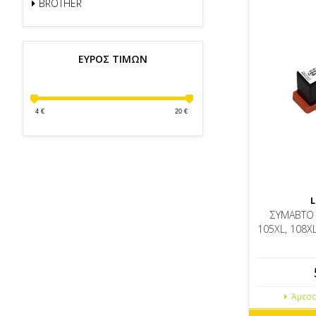
BROTHER
ΕΥΡΟΣ ΤΙΜΩΝ
4
€
20
€
L
ΣΥΜΑΒΤΟ 
105XL, 108X
Άμεσα