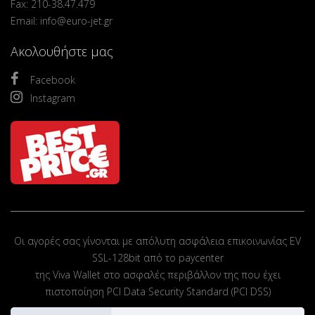
Fax: 210-38.47.479
Email: info@euro-jet.gr
Ακολουθήστε μας
Facebook
Instagram
Οι αγορές σας γίνονται με απόλυτη ασφάλεια επικοινωνίας EV
SSL-128bit από το paycenter
της Viva Wallet στο ασφαλές περιβάλλον της που έχει
πιστοποίηση PCI Data Security Standard (PCI DSS)