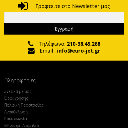
Γραφτείτε στο Newsletter μας
Τηλέφωνο:
210-38.45.268
Email :
info@euro-jet.gr
Πληροφορίες
Σχετικά με μας
Όροι χρήσης
Πολιτική Προστασίας
Ανακύκλωση
Επικοινωνία
Μένουμε Ασφαλείς