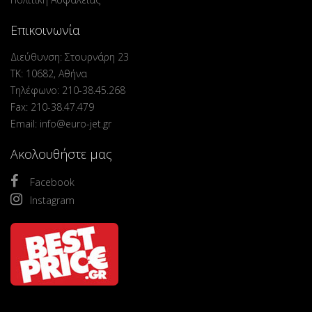
Επικοινωνία
Διεύθυνση: Στουρνάρη 23
ΤΚ: 10682, Αθήνα
Τηλέφωνο: 210-38.45.268
Fax: 210-38.47.479
Email: info@euro-jet.gr
Ακολουθήστε μας
Facebook
Instagram