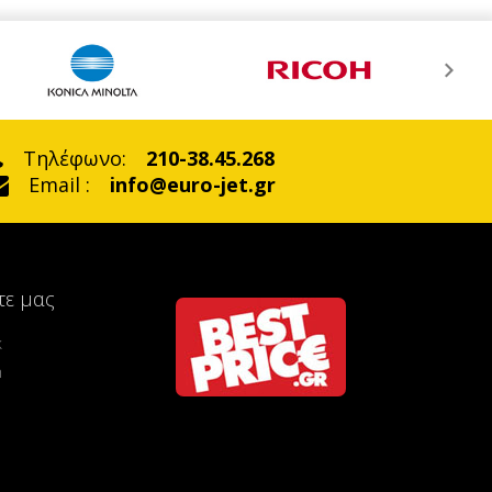
Τηλέφωνο:
210-38.45.268
Email :
info@euro-jet.gr
τε μας
k
m