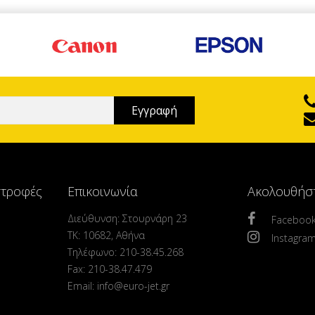
στροφές
Επικοινωνία
Ακολουθήσ
Διεύθυνση: Στουρνάρη 23
Faceboo
ΤΚ: 10682, Αθήνα
Instagra
Τηλέφωνο: 210-38.45.268
Fax: 210-38.47.479
Email: info@euro-jet.gr