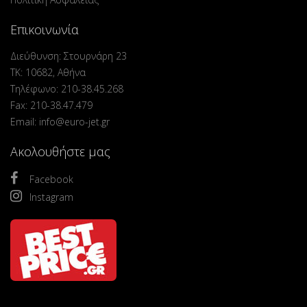
Επικοινωνία
Διεύθυνση: Στουρνάρη 23
ΤΚ: 10682, Αθήνα
Τηλέφωνο: 210-38.45.268
Fax: 210-38.47.479
Email: info@euro-jet.gr
Ακολουθήστε μας
Facebook
Instagram