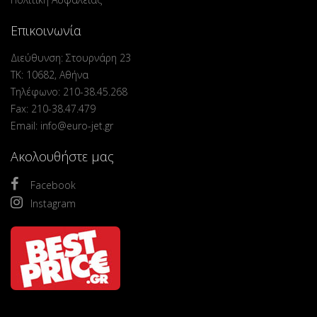
Επικοινωνία
Διεύθυνση: Στουρνάρη 23
ΤΚ: 10682, Αθήνα
Τηλέφωνο: 210-38.45.268
Fax: 210-38.47.479
Email: info@euro-jet.gr
Ακολουθήστε μας
Facebook
Instagram