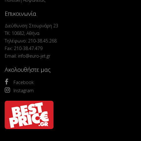
Επικοινωνία
Διεύθυνση: Στουρνάρη 23
ΤΚ: 10682, Αθήνα
Τηλέφωνο: 210-38.45.268
Fax: 210-38.47.479
Email: info@euro-jet.gr
Ακολουθήστε μας
Facebook
Instagram