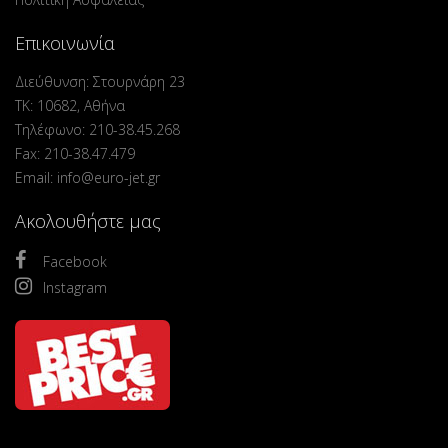
Επικοινωνία
Διεύθυνση: Στουρνάρη 23
ΤΚ: 10682, Αθήνα
Τηλέφωνο: 210-38.45.268
Fax: 210-38.47.479
Email: info@euro-jet.gr
Ακολουθήστε μας
Facebook
Instagram