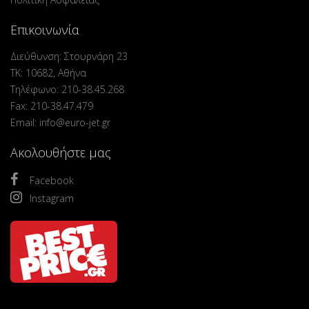
Επικοινωνία
Διεύθυνση: Στουρνάρη 23
ΤΚ: 10682, Αθήνα
Τηλέφωνο: 210-38.45.268
Fax: 210-38.47.479
Email: info@euro-jet.gr
Ακολουθήστε μας
Facebook
Instagram