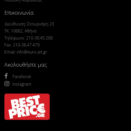
Επικοινωνία
Διεύθυνση: Στουρνάρη 23
ΤΚ: 10682, Αθήνα
Τηλέφωνο: 210-38.45.268
Fax: 210-38.47.479
Email: info@euro-jet.gr
Ακολουθήστε μας
Facebook
Instagram