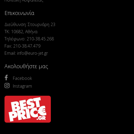
Επικοινωνία
Διεύθυνση: Στουρνάρη 23
ΤΚ: 10682, Αθήνα
Τηλέφωνο: 210-38.45.268
Fax: 210-38.47.479
Email: info@euro-jet.gr
Ακολουθήστε μας
Facebook
Instagram