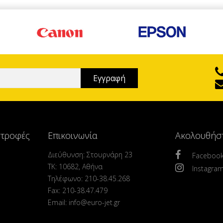
στροφές
Επικοινωνία
Ακολουθήσ
Διεύθυνση: Στουρνάρη 23
Faceboo
ΤΚ: 10682, Αθήνα
Instagra
Τηλέφωνο: 210-38.45.268
Fax: 210-38.47.479
Email: info@euro-jet.gr