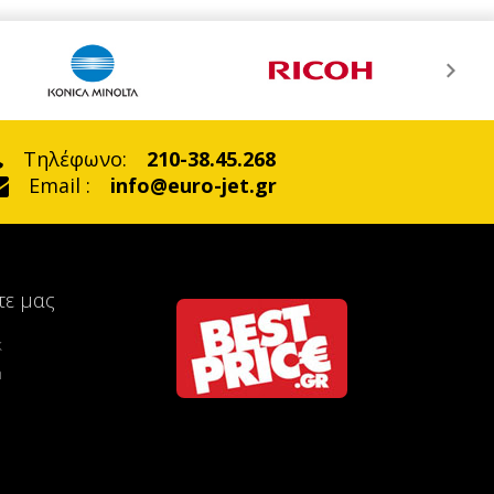
Τηλέφωνο:
210-38.45.268
Email :
info@euro-jet.gr
τε μας
k
m