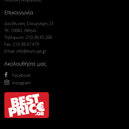
Επικοινωνία
Διεύθυνση: Στουρνάρη 23
ΤΚ: 10682, Αθήνα
Τηλέφωνο: 210-38.45.268
Fax: 210-38.47.479
Email: info@euro-jet.gr
Ακολουθήστε μας
Facebook
Instagram